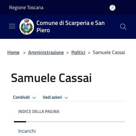
Salta al contenuto principale
Regione Toscana
Comune di Scarperia e San
Piero
Home
>
Amministrazione
>
Politici
>
Samuele Cassai
Samuele Cassai
Condividi
Vedi azioni
INDICE DELLA PAGINA
Incarichi