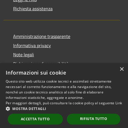
Richiesta assistenza
Amministrazione trasparente
Informativa privacy
Note legali
Dichiarazione di accessibilità
×
Informazioni sui cookie
Questo sito web utilizza cookie tecnici e assimilati strettamente
necessari al corretto funzionamento e alla navigazione del sito,
RSS
Copyright © 2026 • Comune di
nonché un cookie tecnico analitico al solo fine di elaborare
informazioni statistiche, aggregate e anonime.
Accessibilità
Scarperia e San Piero •
Per maggiori dettagli, può consultare la cookie policy al seguente
Link
Privacy
Municipium
Powered by
•
MOSTRA DETTAGLI
Cookie
Accesso redazione
RIFIUTA TUTTO
Mappa del sito
ACCETTA TUTTO