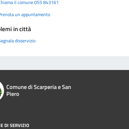
Chiama il comune 055 843161
Prenota un appuntamento
lemi in città
Segnala disservizio
Comune di Scarperia e San
Piero
E DI SERVIZIO