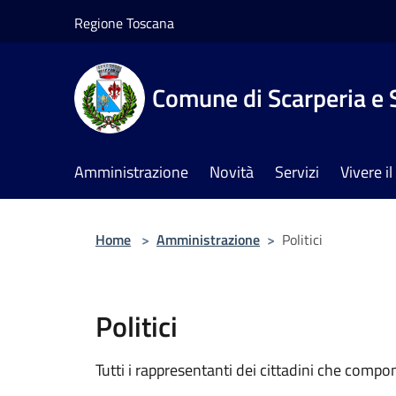
Salta al contenuto principale
Regione Toscana
Comune di Scarperia e 
Amministrazione
Novità
Servizi
Vivere 
Home
>
Amministrazione
>
Politici
Politici
Tutti i rappresentanti dei cittadini che compo