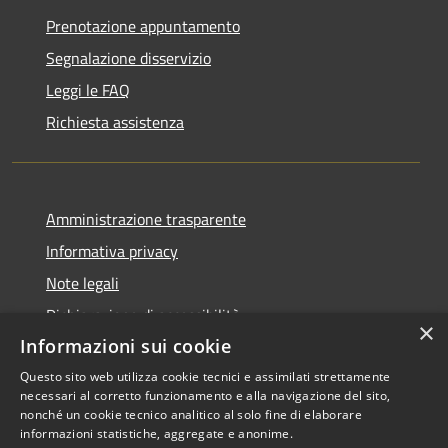
Prenotazione appuntamento
Segnalazione disservizio
Leggi le FAQ
Richiesta assistenza
Amministrazione trasparente
Informativa privacy
Note legali
Dichiarazione di accessibilità
×
Informazioni sui cookie
Questo sito web utilizza cookie tecnici e assimilati strettamente
necessari al corretto funzionamento e alla navigazione del sito,
RSS
Copyright © 2026 • Comune di
nonché un cookie tecnico analitico al solo fine di elaborare
informazioni statistiche, aggregate e anonime.
Accessibilità
Scarperia e San Piero •