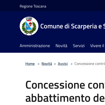
Salta al contenuto principale
Regione Toscana
Comune di Scarperia e 
Amministrazione
Novità
Servizi
Vivere 
Home
>
Novità
>
Avvisi
>
Concessione contrib
Concessione cont
abbattimento dei