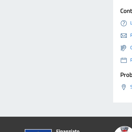
Cont
Prob