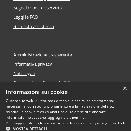
Segnalazione disservizio
Leggi le FAQ
Richiesta assistenza
Amministrazione trasparente
Informativa privacy
Note legali
Dichiarazione di accessibilità
×
Informazioni sui cookie
Questo sito web utilizza cookie tecnici e assimilati strettamente
necessari al corretto funzionamento e alla navigazione del sito,
RSS
Copyright © 2026 • Comune di
nonché un cookie tecnico analitico al solo fine di elaborare
informazioni statistiche, aggregate e anonime.
Accessibilità
Scarperia e San Piero •
Per maggiori dettagli, può consultare la cookie policy al seguente
Link
Privacy
Municipium
Powered by
•
MOSTRA DETTAGLI