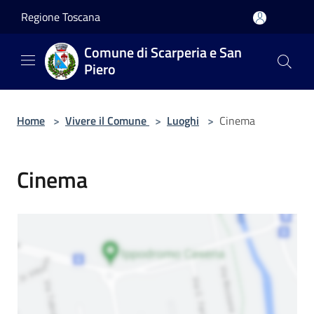
Salta al contenuto principale
Regione Toscana
Comune di Scarperia e San
Piero
Home
>
Vivere il Comune
>
Luoghi
>
Cinema
Cinema