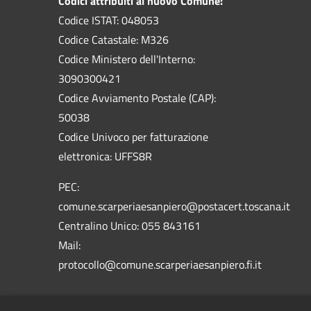
Codici attribuiti al nuovo Comune:
Codice ISTAT: 048053
Codice Catastale: M326
Codice Ministero dell'Interno:
3090300421
Codice Avviamento Postale (CAP):
50038
Codice Univoco per fatturazione
elettronica: UFFS8R
PEC:
comune.scarperiaesanpiero@postacert.toscana.it
Centralino Unico: 055 843161
Mail:
protocollo@comune.scarperiaesanpiero.fi.it