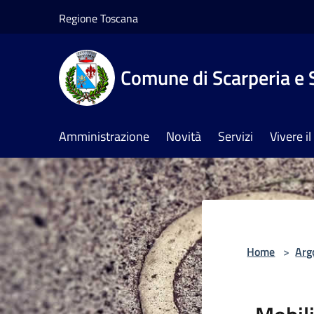
Salta al contenuto principale
Regione Toscana
Comune di Scarperia e 
Amministrazione
Novità
Servizi
Vivere 
Home
>
Arg