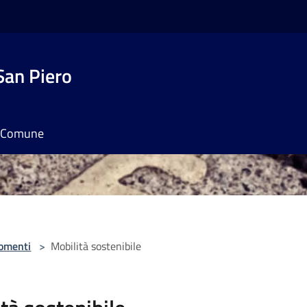
San Piero
il Comune
omenti
>
Mobilità sostenibile