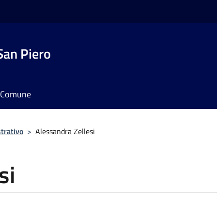
San Piero
il Comune
trativo
>
Alessandra Zellesi
si