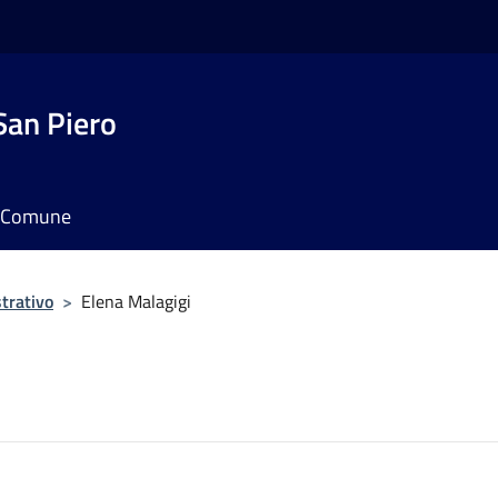
San Piero
il Comune
trativo
>
Elena Malagigi