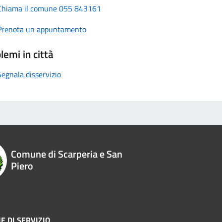
Chiama il comune 055 843161
Prenota un appuntamento
lemi in città
Segnala disservizio
Comune di Scarperia e San
Piero
E DI SERVIZIO