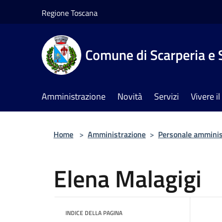
Salta al contenuto principale
Regione Toscana
Comune di Scarperia e 
Amministrazione
Novità
Servizi
Vivere 
Home
>
Amministrazione
>
Personale amminis
Elena Malagigi
INDICE DELLA PAGINA