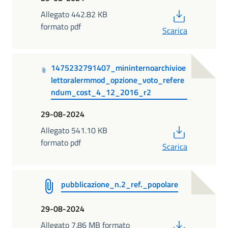
PDF
Allegato 442.82 KB
formato pdf
Scarica
1475232791407_mininternoarchivioe
lettoralermmod_opzione_voto_refere
ndum_cost_4_12_2016_r2
29-08-2024
PDF
Allegato 541.10 KB
formato pdf
Scarica
pubblicazione_n.2_ref._popolare
29-08-2024
PDF
Allegato 7.86 MB formato