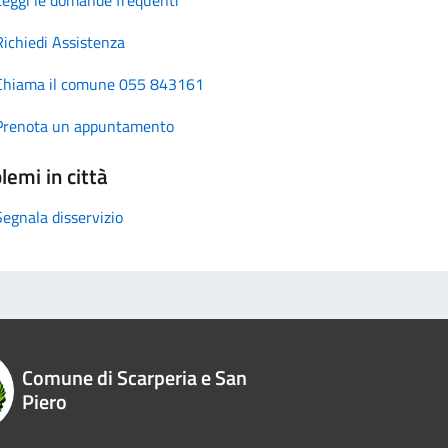
Richiedi Assistenza
Chiama il comune 055 843161
Prenota un appuntamento
lemi in città
Segnala disservizio
Comune di Scarperia e San
Piero