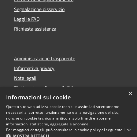
Segnalazione disservizio
Leggi le FAQ
Richiesta assistenza
Amministrazione trasparente
Informativa privacy
Note legali
Dichiarazione di accessibilità
×
Informazioni sui cookie
Questo sito web utilizza cookie tecnici e assimilati strettamente
necessari al corretto funzionamento e alla navigazione del sito,
RSS
Copyright © 2026 • Comune di
nonché un cookie tecnico analitico al solo fine di elaborare
informazioni statistiche, aggregate e anonime.
Accessibilità
Scarperia e San Piero •
Per maggiori dettagli, può consultare la cookie policy al seguente
Link
Privacy
Municipium
Powered by
•
MOSTRA DETTAGLI