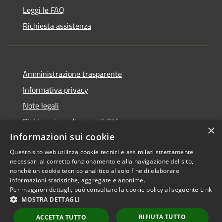
Leggi le FAQ
Richiesta assistenza
Amministrazione trasparente
Informativa privacy
Note legali
Dichiarazione di accessibilità
×
Informazioni sui cookie
Questo sito web utilizza cookie tecnici e assimilati strettamente
necessari al corretto funzionamento e alla navigazione del sito,
RSS
Copyright © 2026 • Comune di
nonché un cookie tecnico analitico al solo fine di elaborare
informazioni statistiche, aggregate e anonime.
Accessibilità
Scarperia e San Piero •
Per maggiori dettagli, può consultare la cookie policy al seguente
Link
Privacy
Municipium
Powered by
•
MOSTRA DETTAGLI
Cookie
Accesso redazione
RIFIUTA TUTTO
Mappa del sito
ACCETTA TUTTO