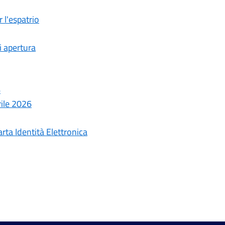
 l'espatrio
i apertura
6
rile 2026
arta Identità Elettronica