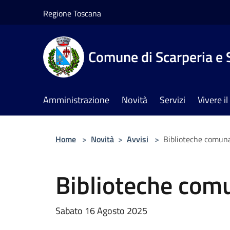
Salta al contenuto principale
Regione Toscana
Comune di Scarperia e 
Amministrazione
Novità
Servizi
Vivere 
Home
>
Novità
>
Avvisi
>
Biblioteche comuna
Biblioteche comu
Sabato 16 Agosto 2025