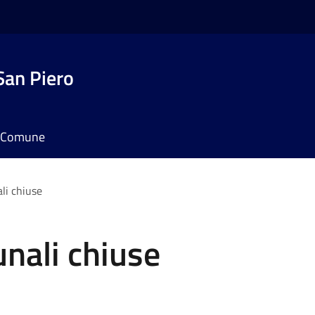
San Piero
il Comune
li chiuse
nali chiuse