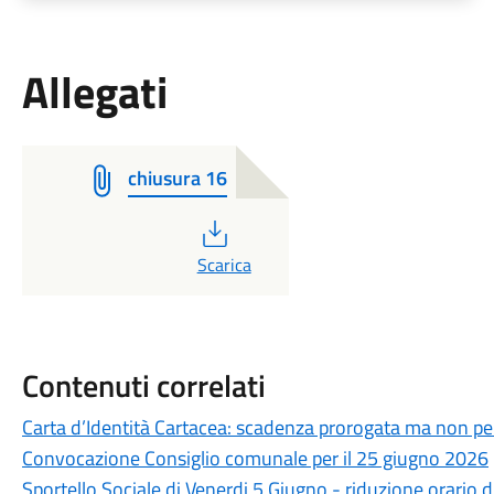
Allegati
chiusura 16
PDF
Scarica
Contenuti correlati
Carta d’Identità Cartacea: scadenza prorogata ma non per
Convocazione Consiglio comunale per il 25 giugno 2026
Sportello Sociale di Venerdi 5 Giugno - riduzione orario d