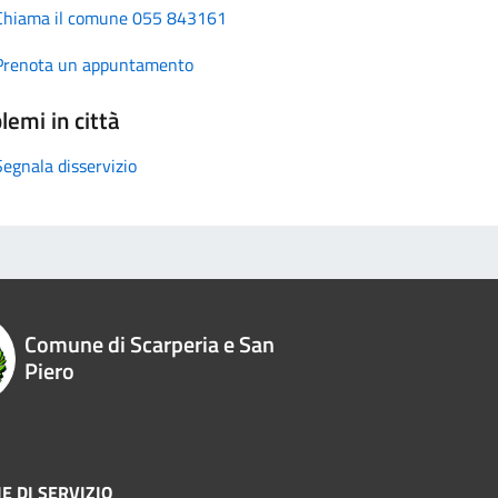
Chiama il comune 055 843161
Prenota un appuntamento
lemi in città
Segnala disservizio
Comune di Scarperia e San
Piero
E DI SERVIZIO