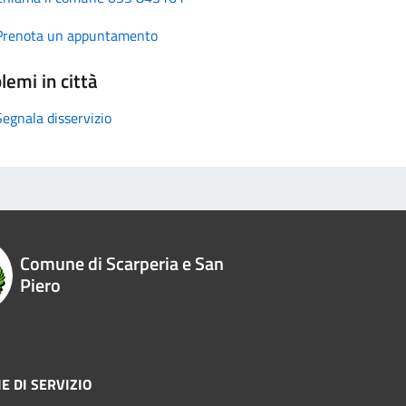
Prenota un appuntamento
lemi in città
Segnala disservizio
Comune di Scarperia e San
Piero
E DI SERVIZIO