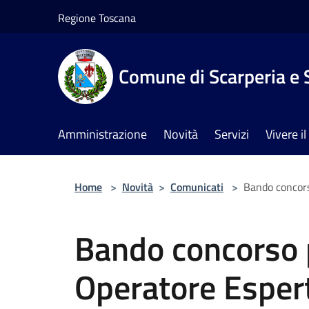
Salta al contenuto principale
Regione Toscana
Comune di Scarperia e 
Amministrazione
Novità
Servizi
Vivere 
Home
>
Novità
>
Comunicati
>
Bando concors
Bando concorso p
Operatore Esper