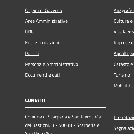
Organi di Governo
Anagrafe e
Aree Amministrative
Cultura e
Uffici
Vita lavor
Enti e fondazioni
Imprese 
Politici
Appalti pu
Personale Amministrativo
Catasto e
Documenti e dati
Turismo
Mobilità e
CONTATTI
Comune di Scarperia e San Piero , Via
Prenotaz
dei Bastioni, 3 - 50038 - Scarperia e
Segnalazi
San Piero (FI)