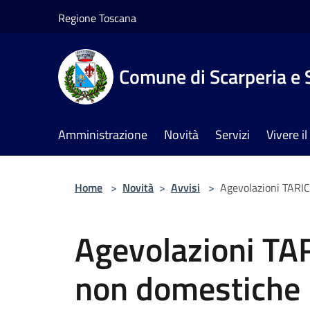
Salta al contenuto principale
Regione Toscana
Comune di Scarperia e 
Amministrazione
Novità
Servizi
Vivere 
Home
>
Novità
>
Avvisi
>
Agevolazioni TARI
Agevolazioni TA
non domestiche