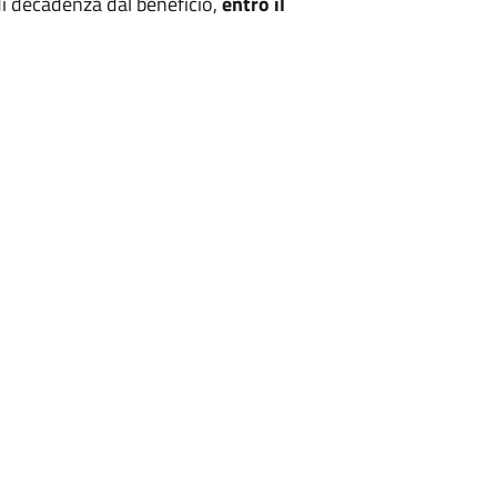
di decadenza dal beneficio,
entro il