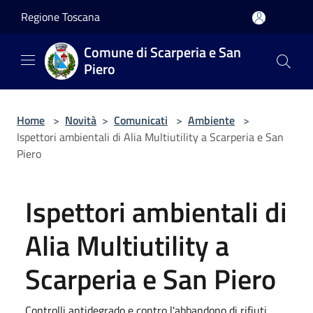
Salta al contenuto principale
Regione Toscana
Comune di Scarperia e San
Piero
Home
>
Novità
>
Comunicati
>
Ambiente
>
Ispettori ambientali di Alia Multiutility a Scarperia e San
Piero
Ispettori ambientali di
Alia Multiutility a
Scarperia e San Piero
Controlli antidegrado e contro l'abbandono di rifiuti