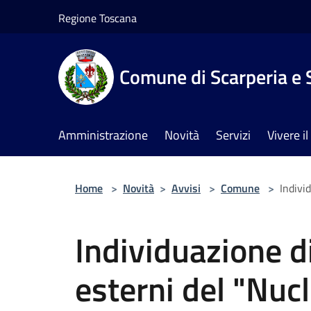
Salta al contenuto principale
Regione Toscana
Comune di Scarperia e 
Amministrazione
Novità
Servizi
Vivere 
Home
>
Novità
>
Avvisi
>
Comune
>
Indivi
Individuazione 
esterni del "Nucl