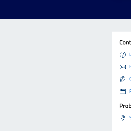
Cont
Prob