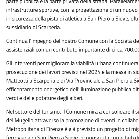
parte pubblica e la parte privata della strada. Parallelam
infrastrutture sportive, con la progettazione di un nuov
in sicurezza della pista di atletica a San Piero a Sieve, olt
sussidiario di Scarperia.
Continua l’impegno del nostro Comune con la Società della
assistenziali con un contributo importante di circa 700.0
Gli interventi per migliorare la viabilità urbana continuer
prosecuzione dei lavori previsti nel 2024 e la messa in si
Matteotti a Scarperia e di Via Provinciale a San Piero a S
efficentamento energetico dell’illuminazione pubblica olt
verdi e delle potature degli alberi.
Nel settore del turismo, il Comune mira a consolidare il s
del Mugello attraverso la promozione di eventi in collabo
Metropolitana di Firenze è già previsto un progetto di mi
ferroviaria di San Piero a Sieve, riconosciuta come hub di