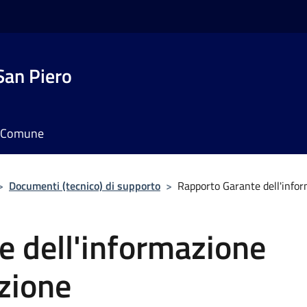
San Piero
il Comune
>
Documenti (tecnico) di supporto
>
Rapporto Garante dell'infor
e dell'informazione
azione