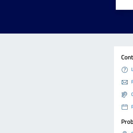
Cont
Prob