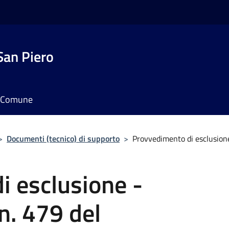
San Piero
il Comune
>
Documenti (tecnico) di supporto
>
Provvedimento di esclusion
i esclusione -
n. 479 del