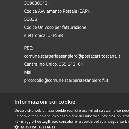
3090300421
Codice Avviamento Postale (CAP):
50038
Codice Univoco per fatturazione
elettronica: UFFS8R
PEC:
comune.scarperiaesanpiero@postacert.toscana.it
Centralino Unico: 055 843161
Mail:
protocollo@comune.scarperiaesanpiero.fi.it
Informazioni sui cookie
Questo sito web utilizza cookie tecnici e assimilati strettamente nec
RSS
Accessibilità
Privacy
Cookie
Mappa de
un cookie tecnico analitico al solo fine di elaborare informazioni st
Per maggiori dettagli, può consultare la cookie policy al seguente
Li
MOSTRA DETTAGLI