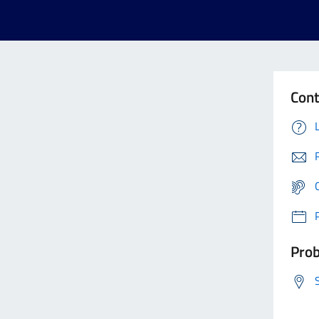
Cont
Prob