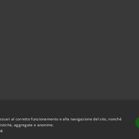
essari al corretto funzionamento e alla navigazione del sito, nonché
l sito
Copyright © 2026 • Comune di S
atistiche, aggregate e anonime.
nk