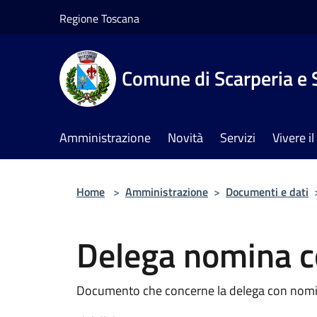
Salta al contenuto principale
Regione Toscana
Comune di Scarperia e 
Amministrazione
Novità
Servizi
Vivere 
Home
>
Amministrazione
>
Documenti e dati
Delega nomina co
Documento che concerne la delega con nomin