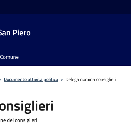
San Piero
il Comune
>
Documento attività politica
>
Delega nomina consiglieri
nsiglieri
e dei consiglieri